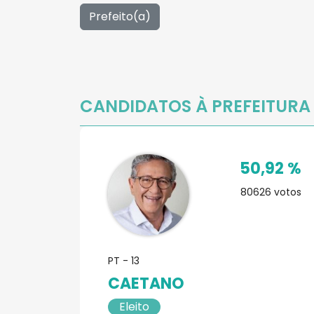
Prefeito(a)
CANDIDATOS À PREFEITUR
50,92 %
80626
votos
PT - 13
CAETANO
Eleito